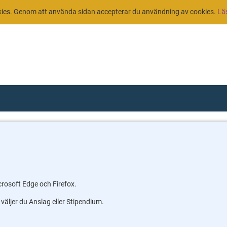
kies. Genom att använda sidan accepterar du användning av cookies.
Läs
rosoft Edge och Firefox.
r väljer du Anslag eller Stipendium.